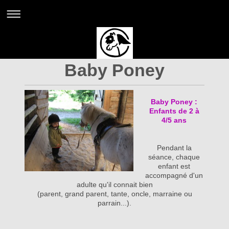
Baby Poney
Baby Poney :
Enfants de 2 à
4/5 ans
Pendant la
séance, chaque
enfant est
accompagné d'un
adulte qu'il connait bien
(parent, grand parent, tante, oncle, marraine ou
parrain...).